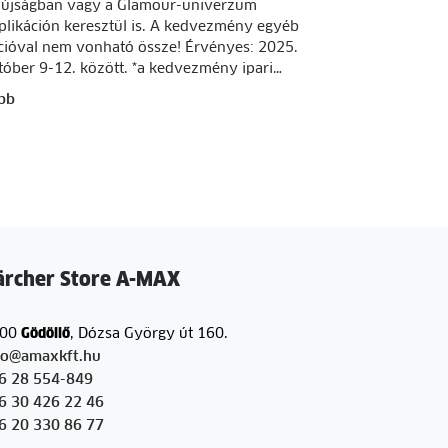
 újságban vagy a Glamour-univerzum
plikáción keresztül is. A kedvezmény egyéb
cióval nem vonható össze! Érvényes: 2025.
tóber 9-12. között. *a kedvezmény ipari…
bb
ärcher Store A-MAX
100
Gödöllő
, Dózsa György út 160.
fo@amaxkft.hu
6 28 554-849
6 30 426 22 46
6 20 330 86 77