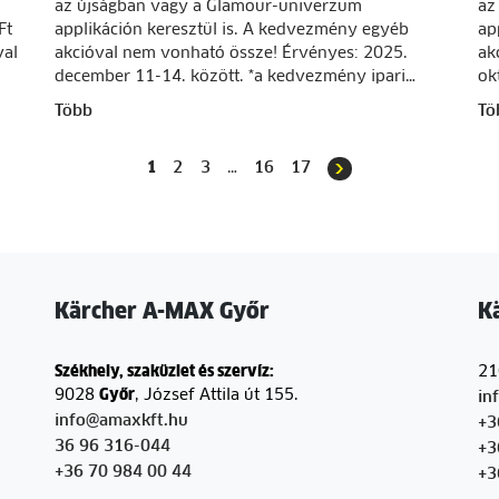
az újságban vagy a Glamour-univerzum
az
Ft
applikáción keresztül is. A kedvezmény egyéb
ap
val
akcióval nem vonható össze! Érvényes: 2025.
ak
december 11-14. között. *a kedvezmény ipari…
ok
Több
Tö
1
2
3
…
16
17
Kärcher A-MAX Győr
K
Székhely, szaküzlet és szervíz:
2
9028
Győr
, József Attila út 155.
in
info@amaxkft.hu
+3
36 96 316-044
+3
+36 70 984 00 44
+3