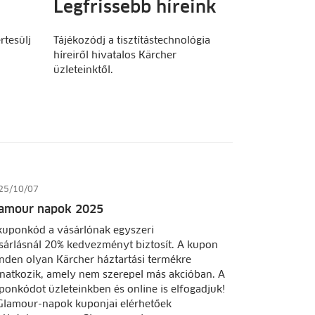
Legfrissebb híreink
rtesülj
Tájékozódj a tisztítástechnológia
híreiről hivatalos Kärcher
üzleteinktől.
25/10/07
amour napok 2025
kuponkód a vásárlónak egyszeri
sárlásnál 20% kedvezményt biztosít. A kupon
nden olyan Kärcher háztartási termékre
natkozik, amely nem szerepel más akcióban. A
ponkódot üzleteinkben és online is elfogadjuk!
Glamour-napok kuponjai elérhetőek