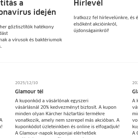
títás a
Hírlevél
onavírus idején
Iratkozz fel hírlevelünkre, és é
elsőként akcióinkról,
her gőztisztítók hatékony
újdonságainkról!
dást
nak a vírusok és baktériumok
s.
2025/12/10
20
Glamour tél
Gl
A kuponkód a vásárlónak egyszeri
A 
vásárlásnál 20% kedvezményt biztosít. A kupon
vá
minden olyan Kärcher háztartási termékre
mi
 A
vonatkozik, amely nem szerepel más akcióban. A
vo
k!
kuponkódot üzleteinkben és online is elfogadjuk!
ku
A Glamour-napok kuponjai elérhetőek
A 