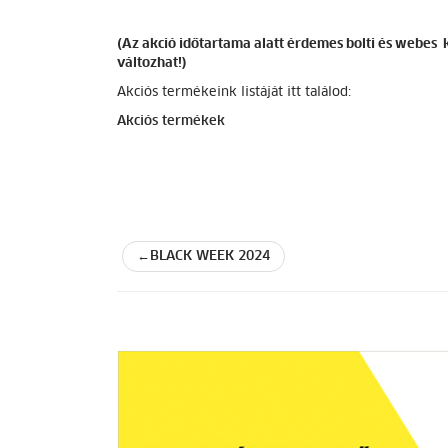
(Az akció időtartama alatt érdemes bolti és webes k
változhat!)
Akciós termékeink listáját itt találod:
Akciós termékek
Bejegyzés
BLACK WEEK 2024
navigáció