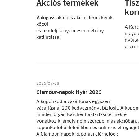
Akciós termékek
Tisz
kor
Válogass aktuális akciós termékeink
közül
A Kärc
és rendelj kényelmesen néhány
megol
kattintással.
nyújta
ellen i
2026/07/08
Glamour-napok Nyár 2026
A kuponkód a vásárlónak egyszeri
vásárlásnál 20% kedvezményt biztosít. A kupon
minden olyan Kärcher háztartási termékre
vonatkozik, amely nem szerepel más akcióban.
kuponkódot üzleteinkben és online is elfogadju
A Glamour-napok kuponjai elérhetőek