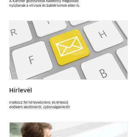
A Kärcher gőztisztítók hatékony megoldást
nyújtanak a vírusok és baktériumok ellen is.
Hírlevél
Iratkozz fel hírlevelünkre, és értesülj
elsőként akcióinkról, újdonságainkról!