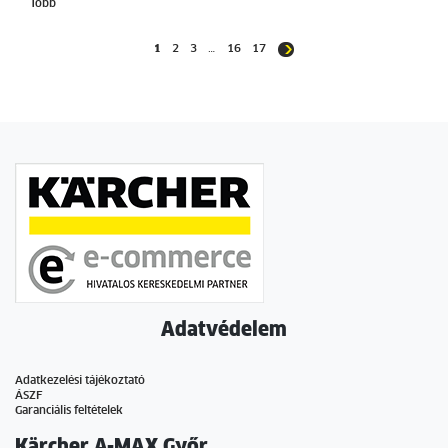
Több
1
2
3
…
16
17
Adatvédelem
Adatkezelési tájékoztató
ÁSZF
Garanciális feltételek
Kärcher A-MAX Győr