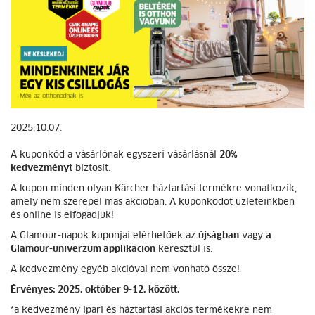
2025.10.07.
A kuponkód a vásárlónak egyszeri vásárlásnál
20%
kedvezményt
biztosít.
A kupon minden olyan Kärcher háztartási termékre vonatkozik,
amely nem szerepel más akcióban. A kuponkódot üzleteinkben
és online is elfogadjuk!
A Glamour-napok kuponjai elérhetőek az
újságban
vagy
a
Glamour-univerzum applikáción
keresztül is.
A kedvezmény egyéb akcióval nem vonható össze!
Érvényes: 2025. október 9-12. között.
*a kedvezmény ipari és háztartási akciós termékekre nem