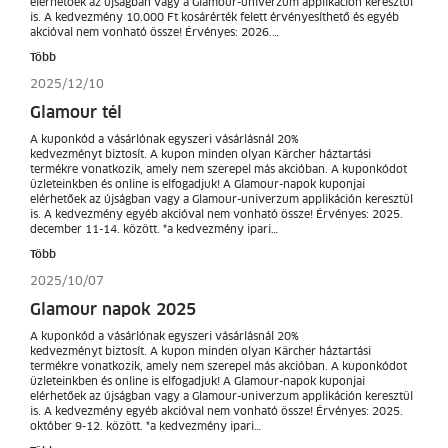
elérhetőek az újságban vagy a Glamour-univerzum applikáción keresztül
is. A kedvezmény 10.000 Ft kosárérték felett érvényesíthető és egyéb
akcióval nem vonható össze! Érvényes: 2026.…
Több
2025/12/10
Glamour tél
A kuponkód a vásárlónak egyszeri vásárlásnál 20%
kedvezményt biztosít. A kupon minden olyan Kärcher háztartási
termékre vonatkozik, amely nem szerepel más akcióban. A kuponkódot
üzleteinkben és online is elfogadjuk! A Glamour-napok kuponjai
elérhetőek az újságban vagy a Glamour-univerzum applikáción keresztül
is. A kedvezmény egyéb akcióval nem vonható össze! Érvényes: 2025.
december 11-14. között. *a kedvezmény ipari…
Több
2025/10/07
Glamour napok 2025
A kuponkód a vásárlónak egyszeri vásárlásnál 20%
kedvezményt biztosít. A kupon minden olyan Kärcher háztartási
termékre vonatkozik, amely nem szerepel más akcióban. A kuponkódot
üzleteinkben és online is elfogadjuk! A Glamour-napok kuponjai
elérhetőek az újságban vagy a Glamour-univerzum applikáción keresztül
is. A kedvezmény egyéb akcióval nem vonható össze! Érvényes: 2025.
október 9-12. között. *a kedvezmény ipari…