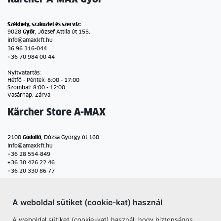
Székhely, szaküzlet és szervíz:
9028
Győr
, József Attila út 155.
info@amaxkft.hu
36 96 316-044
+36 70 984 00 44
Nyitvatartás:
Hétfő - Péntek: 8:00 - 17:00
Szombat: 8:00 - 12:00
Vasárnap: Zárva
Kärcher Store A-MAX
2100
Gödöllő
, Dózsa György út 160.
info@amaxkft.hu
+36 28 554-849
+36 30 426 22 46
+36 20 330 86 77
Nyitvatartás:
Hétfő - Péntek: 8:30 - 17:30
A weboldal sütiket (cookie-kat) használ
Szombat: 8:00 - 13:00
Vasárnap: Zárva
A weboldal sütiket (cookie-kat) használ, hogy biztonságos