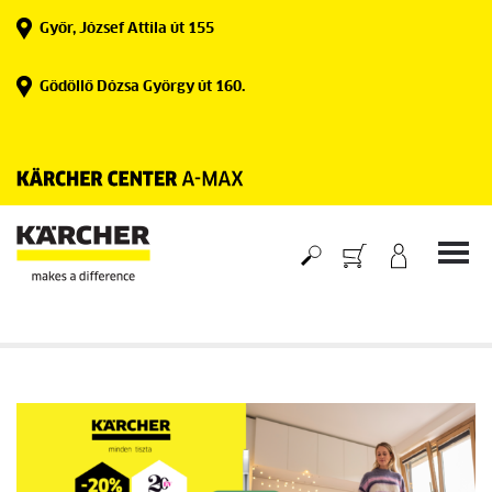
Skip
Győr, József Attila út 155
to
content
Gödöllő Dózsa György út 160.