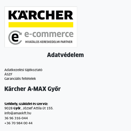
Adatvédelem
Adatkezelési tájékoztató
ÁSZF
Garanciális feltételek
Kärcher A-MAX Győr
Székhely, szaküzlet és szervíz:
9028
Győr
, József Attila út 155.
info@amaxkft.hu
36 96 316-044
+36 70 984 00 44