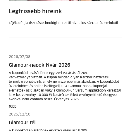
Legfrissebb híreink
Tájékozódj a tisztítástechnológia híreiről hivatalos Kärcher üzleteinktől.
2026/07/08
Glamour-napok Nyár 2026
A kuponkód a vásárlónak egyszeri vásárlásnál 20%
kedvezményt biztosít. A kupon minden olyan Kärcher háztartási
termékre vonatkozik, amely nem szerepel más akcióban. A kuponkódot
üzleteinkben és online is elfogadjuk! A Glamour-napok kuponjai
elérhetőek az újságban vagy a Glamour-univerzum applikáción keresztül
is. A kedvezmény 10.000 Ft kosárérték felett érvényesíthető és egyéb
akcióval nem vonható össze! Érvényes: 2026.…
Több
2025/12/10
Glamour tél
A kuponkód a vásárlónak egyszeri vásárlásnál 20%