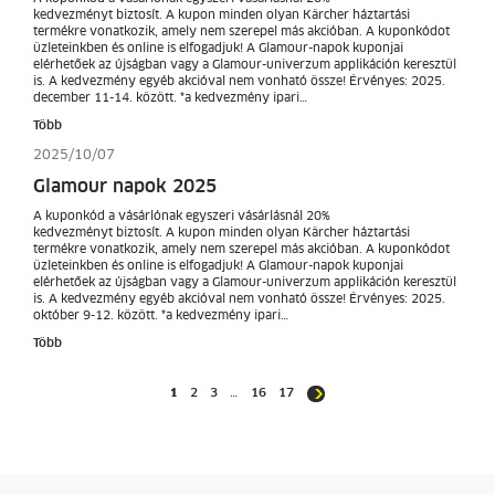
kedvezményt biztosít. A kupon minden olyan Kärcher háztartási
termékre vonatkozik, amely nem szerepel más akcióban. A kuponkódot
üzleteinkben és online is elfogadjuk! A Glamour-napok kuponjai
elérhetőek az újságban vagy a Glamour-univerzum applikáción keresztül
is. A kedvezmény egyéb akcióval nem vonható össze! Érvényes: 2025.
december 11-14. között. *a kedvezmény ipari…
Több
2025/10/07
Glamour napok 2025
A kuponkód a vásárlónak egyszeri vásárlásnál 20%
kedvezményt biztosít. A kupon minden olyan Kärcher háztartási
termékre vonatkozik, amely nem szerepel más akcióban. A kuponkódot
üzleteinkben és online is elfogadjuk! A Glamour-napok kuponjai
elérhetőek az újságban vagy a Glamour-univerzum applikáción keresztül
is. A kedvezmény egyéb akcióval nem vonható össze! Érvényes: 2025.
október 9-12. között. *a kedvezmény ipari…
Több
1
2
3
…
16
17