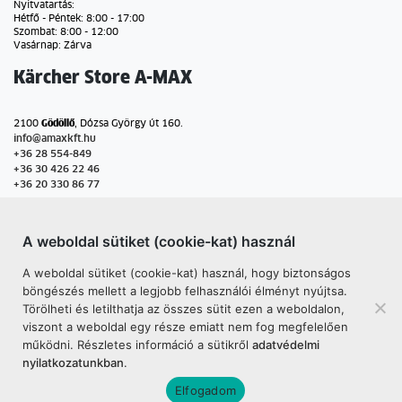
Nyitvatartás:
Hétfő - Péntek: 8:00 - 17:00
Szombat: 8:00 - 12:00
Vasárnap: Zárva
Kärcher Store A-MAX
2100
Gödöllő
, Dózsa György út 160.
info@amaxkft.hu
+36 28 554-849
+36 30 426 22 46
+36 20 330 86 77
Nyitvatartás:
Hétfő - Péntek: 8:30 - 17:30
A weboldal sütiket (cookie-kat) használ
Szombat: 8:00 - 13:00
Vasárnap: Zárva
A weboldal sütiket (cookie-kat) használ, hogy biztonságos
böngészés mellett a legjobb felhasználói élményt nyújtsa.
Törölheti és letilthatja az összes sütit ezen a weboldalon,
viszont a weboldal egy része emiatt nem fog megfelelően
© 2026 Kärcher Center - A-Max - A-Max Kft. • 9028 Győr, József
működni. Részletes információ a sütikről
adatvédelmi
Attila út 155 •
info@amaxkft.hu
nyilatkozatunkban
.
Elfogadom
Webáruház készítés, online marketing:
STARS Agency