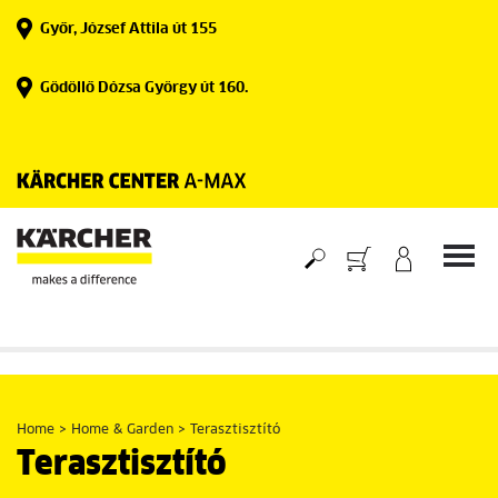
Skip
Győr, József Attila út 155
to
content
Gödöllő Dózsa György út 160.
Home
>
Home & Garden
>
Terasztisztító
Terasztisztító