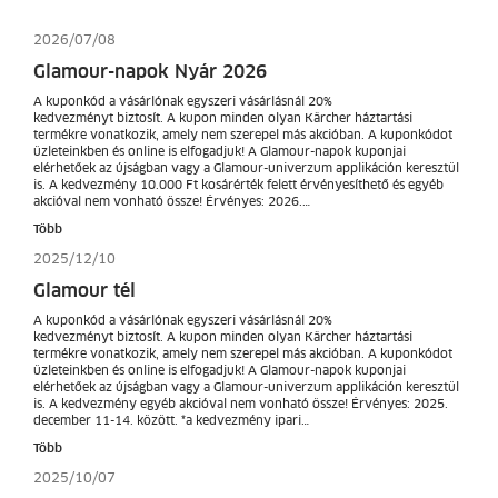
2026/07/08
Glamour-napok Nyár 2026
A kuponkód a vásárlónak egyszeri vásárlásnál 20%
kedvezményt biztosít. A kupon minden olyan Kärcher háztartási
termékre vonatkozik, amely nem szerepel más akcióban. A kuponkódot
üzleteinkben és online is elfogadjuk! A Glamour-napok kuponjai
elérhetőek az újságban vagy a Glamour-univerzum applikáción keresztül
is. A kedvezmény 10.000 Ft kosárérték felett érvényesíthető és egyéb
akcióval nem vonható össze! Érvényes: 2026.…
Több
2025/12/10
Glamour tél
A kuponkód a vásárlónak egyszeri vásárlásnál 20%
kedvezményt biztosít. A kupon minden olyan Kärcher háztartási
termékre vonatkozik, amely nem szerepel más akcióban. A kuponkódot
üzleteinkben és online is elfogadjuk! A Glamour-napok kuponjai
elérhetőek az újságban vagy a Glamour-univerzum applikáción keresztül
is. A kedvezmény egyéb akcióval nem vonható össze! Érvényes: 2025.
december 11-14. között. *a kedvezmény ipari…
Több
2025/10/07