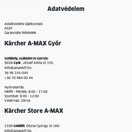
Adatvédelem
Adatkezelési tájékoztató
ÁSZF
Garanciális feltételek
Kärcher A-MAX Győr
Székhely, szaküzlet és szervíz:
9028
Győr
, József Attila út 155.
info@amaxkft.hu
36 96 316-044
+36 70 984 00 44
Nyitvatartás:
Hétfő - Péntek: 8:00 - 17:00
Szombat: 8:00 - 12:00
Vasárnap: Zárva
Kärcher Store A-MAX
2100
Gödöllő
, Dózsa György út 160.
info@amaxkft.hu