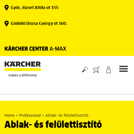
Skip
Győr, József Attila út 155
to
content
Gödöllő Dózsa György út 160.
Home
>
Professional
>
Ablak- és felülettisztító
Ablak- és felülettisztító