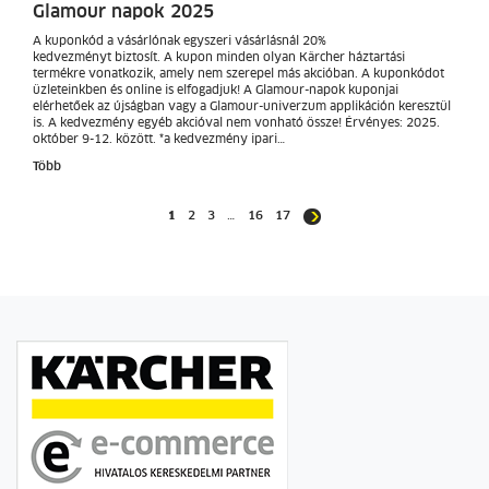
Glamour napok 2025
A kuponkód a vásárlónak egyszeri vásárlásnál 20%
kedvezményt biztosít. A kupon minden olyan Kärcher háztartási
termékre vonatkozik, amely nem szerepel más akcióban. A kuponkódot
üzleteinkben és online is elfogadjuk! A Glamour-napok kuponjai
elérhetőek az újságban vagy a Glamour-univerzum applikáción keresztül
is. A kedvezmény egyéb akcióval nem vonható össze! Érvényes: 2025.
október 9-12. között. *a kedvezmény ipari…
Több
1
2
3
…
16
17