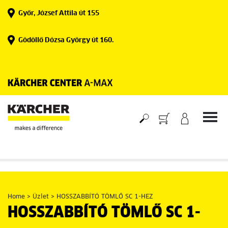
Skip
Győr, József Attila út 155
to
content
Gödöllő Dózsa György út 160.
Home
>
Üzlet
>
HOSSZABBÍTÓ TÖMLŐ SC 1-HEZ
HOSSZABBÍTÓ TÖMLŐ SC 1-