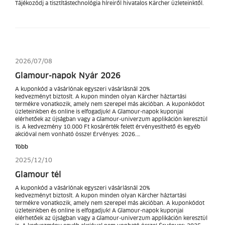
Tájékozódj a tisztítástechnológia híreiről hivatalos Kärcher üzleteinktől.
2026/07/08
Glamour-napok Nyár 2026
A kuponkód a vásárlónak egyszeri vásárlásnál 20%
kedvezményt biztosít. A kupon minden olyan Kärcher háztartási
termékre vonatkozik, amely nem szerepel más akcióban. A kuponkódot
üzleteinkben és online is elfogadjuk! A Glamour-napok kuponjai
elérhetőek az újságban vagy a Glamour-univerzum applikáción keresztül
is. A kedvezmény 10.000 Ft kosárérték felett érvényesíthető és egyéb
akcióval nem vonható össze! Érvényes: 2026.…
Több
2025/12/10
Glamour tél
A kuponkód a vásárlónak egyszeri vásárlásnál 20%
kedvezményt biztosít. A kupon minden olyan Kärcher háztartási
termékre vonatkozik, amely nem szerepel más akcióban. A kuponkódot
üzleteinkben és online is elfogadjuk! A Glamour-napok kuponjai
elérhetőek az újságban vagy a Glamour-univerzum applikáción keresztül