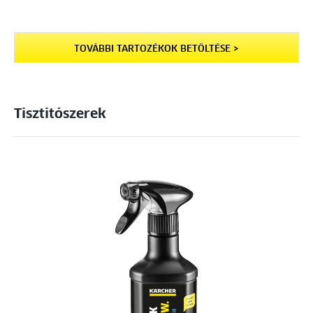
TOVÁBBI TARTOZÉKOK BETÖLTÉSE >
Tisztitószerek