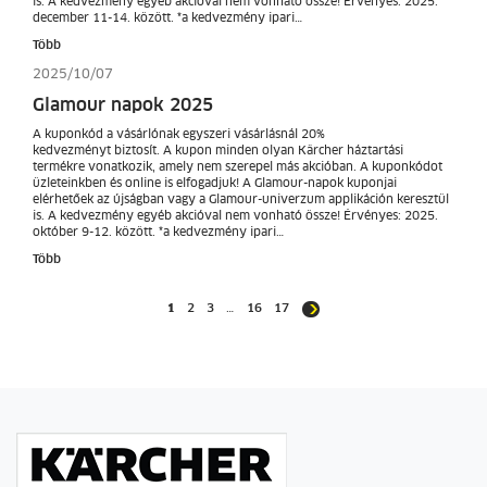
is. A kedvezmény egyéb akcióval nem vonható össze! Érvényes: 2025.
december 11-14. között. *a kedvezmény ipari…
Több
2025/10/07
Glamour napok 2025
A kuponkód a vásárlónak egyszeri vásárlásnál 20%
kedvezményt biztosít. A kupon minden olyan Kärcher háztartási
termékre vonatkozik, amely nem szerepel más akcióban. A kuponkódot
üzleteinkben és online is elfogadjuk! A Glamour-napok kuponjai
elérhetőek az újságban vagy a Glamour-univerzum applikáción keresztül
is. A kedvezmény egyéb akcióval nem vonható össze! Érvényes: 2025.
október 9-12. között. *a kedvezmény ipari…
Több
1
2
3
…
16
17