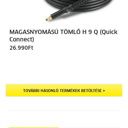
MAGASNYOMÁSÚ TÖMLŐ H 9 Q (Quick
Connect)
26.990
Ft
TOVÁBBI HASONLÓ TERMÉKEK BETÖLTÉSE >