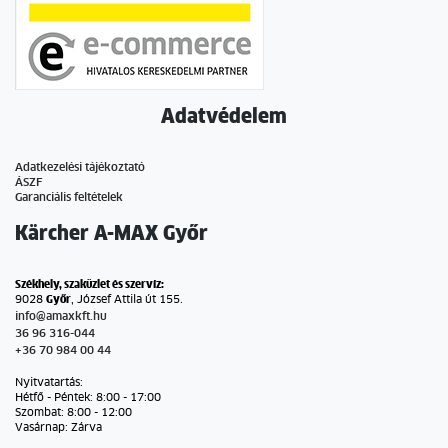
Adatvédelem
Adatkezelési tájékoztató
ÁSZF
Garanciális feltételek
Kärcher A-MAX Győr
Székhely, szaküzlet és szervíz:
9028
Győr
, József Attila út 155.
info@amaxkft.hu
36 96 316-044
+36 70 984 00 44
Nyitvatartás:
Hétfő - Péntek: 8:00 - 17:00
Szombat: 8:00 - 12:00
Vasárnap: Zárva