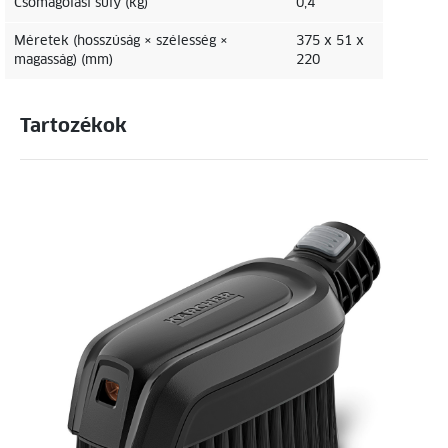
Csomagolási súly (kg)
0,4
Méretek (hosszúság × szélesség ×
375 x 51 x
magasság) (mm)
220
Tartozékok