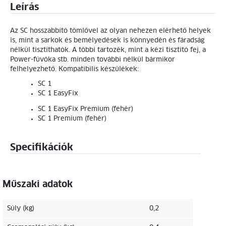
Leírás
Az SC hosszabbító tömlővel az olyan nehezen elérhető helyek
is, mint a sarkok és bemélyedések is könnyedén és fáradság
nélkül tisztíthatók. A többi tartozék, mint a kézi tisztító fej, a
Power-fúvóka stb. minden további nélkül bármikor
felhelyezhető. Kompatibilis készülékek:
SC 1
SC 1
EasyFix
SC 1
EasyFix
Premium (fehér)
SC 1 Premium (fehér)
Specifikációk
Műszaki adatok
Súly (kg)
0,2