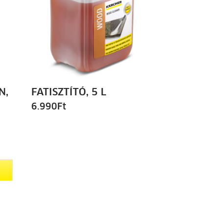
N,
FATISZTÍTÓ, 5 L
6.990
Ft