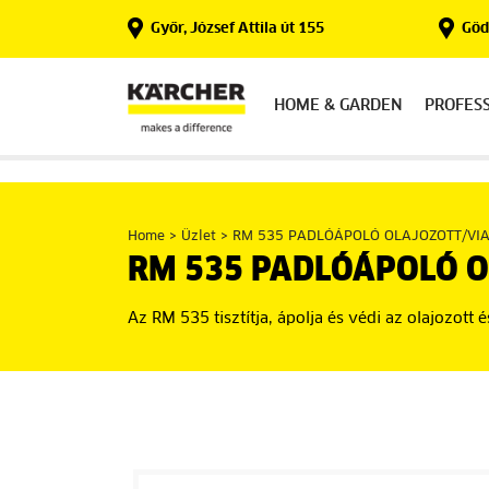
Skip
Győr, József Attila út 155
Gödö
to
content
HOME & GARDEN
PROFES
Home
>
Üzlet
>
RM 535 PADLÓÁPOLÓ OLAJOZOTT/VIA
RM 535 PADLÓÁPOLÓ O
Az RM 535 tisztítja, ápolja és védi az olajozott