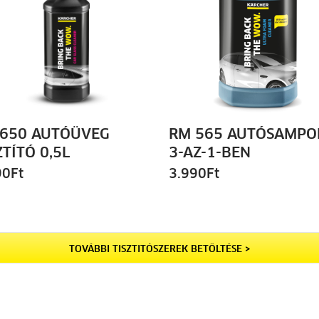
 650 AUTÓÜVEG
RM 565 AUTÓSAMPO
ZTÍTÓ 0,5L
3-AZ-1-BEN
90
Ft
3.990
Ft
TOVÁBBI TISZTITÓSZEREK BETÖLTÉSE >