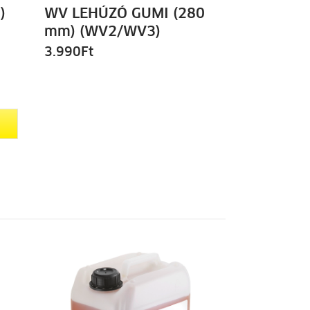
)
WV LEHÚZÓ GUMI (280
mm) (WV2/WV3)
3.990
Ft