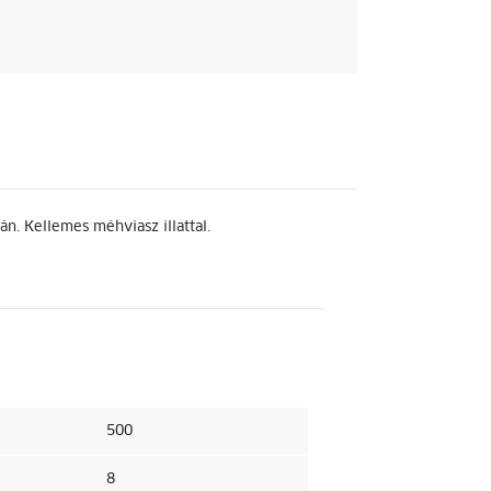
án. Kellemes méhviasz illattal.
500
8