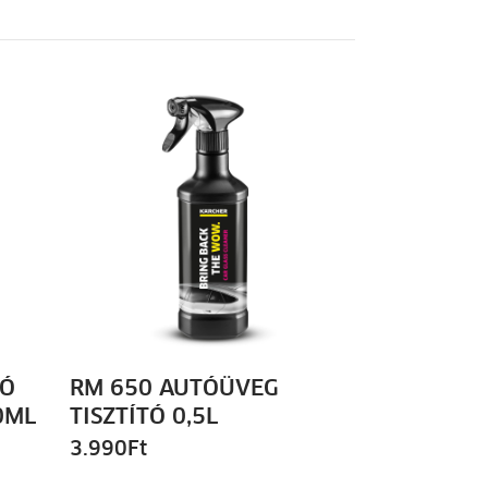
TÓ
RM 650 AUTÓÜVEG
0ML
TISZTÍTÓ 0,5L
3.990
Ft