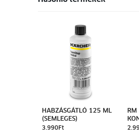
HABZÁSGÁTLÓ 125 ML
RM 
(SEMLEGES)
KO
3.990
Ft
2.9