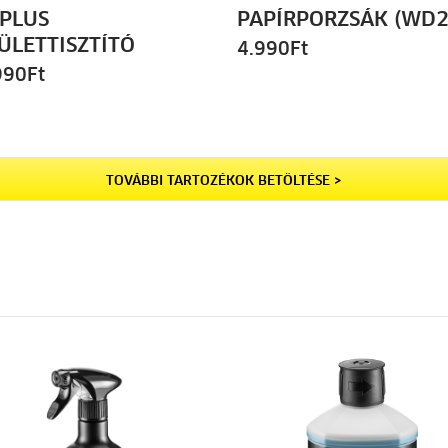
 PLUS
PAPÍRPORZSÁK (WD2
ÜLETTISZTÍTÓ
4.990
Ft
990
Ft
TOVÁBBI TARTOZÉKOK BETÖLTÉSE >