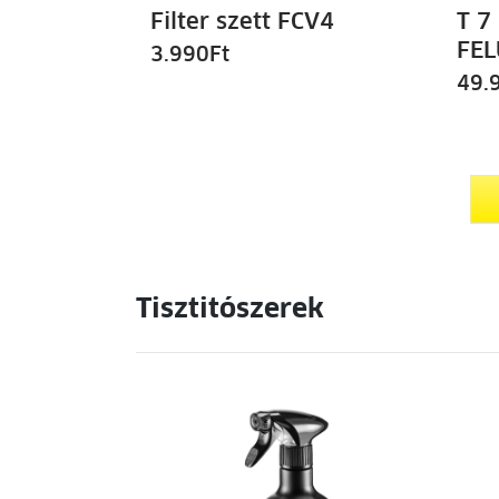
Filter szett FCV4
T 7
FEL
3.990
Ft
49.
Tisztitószerek