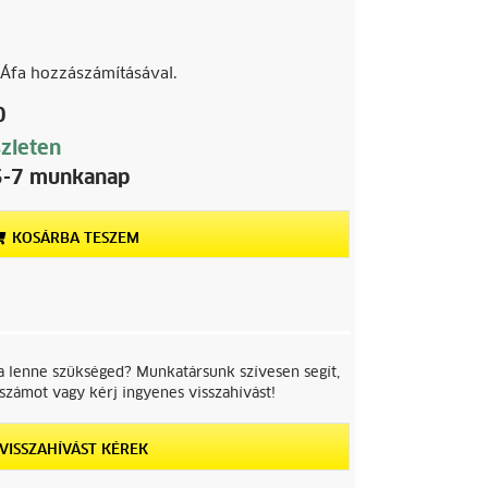
Áfa hozzászámításával.
0
zleten
5-7 munkanap
KOSÁRBA TESZEM
ra lenne szükséged? Munkatársunk szívesen segít,
számot vagy kérj ingyenes visszahívást!
VISSZAHÍVÁST KÉREK