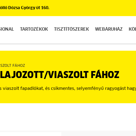
llő Dózsa György út 160.
SIONAL
TARTOZÉKOK
TISZTÍTÓSZEREK
WEBÁRUHÁZ
KÖ
SZOLT FÁHOZ
LAJOZOTT/VIASZOLT FÁHOZ
 és viaszolt fapadlókat, és csíkmentes, selyemfényű ragyogást hag