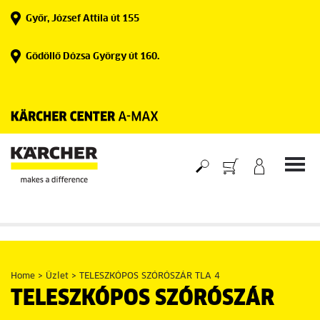
Skip
Győr, József Attila út 155
to
content
Gödöllő Dózsa György út 160.
Home
>
Üzlet
>
TELESZKÓPOS SZÓRÓSZÁR TLA 4
TELESZKÓPOS SZÓRÓSZÁR