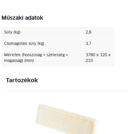
Műszaki adatok
Súly (kg)
2,8
Csomagolási súly (kg)
3,7
Méretek (hosszúság × szélesség ×
3780 x 120 x
magasság) (mm)
233
Tartozékok