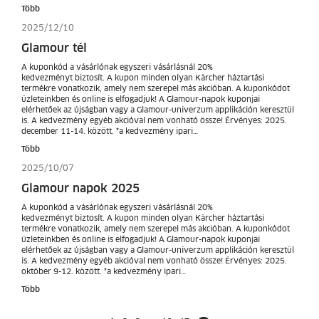
Több
2025/12/10
Glamour tél
A kuponkód a vásárlónak egyszeri vásárlásnál 20%
kedvezményt biztosít. A kupon minden olyan Kärcher háztartási
termékre vonatkozik, amely nem szerepel más akcióban. A kuponkódot
üzleteinkben és online is elfogadjuk! A Glamour-napok kuponjai
elérhetőek az újságban vagy a Glamour-univerzum applikáción keresztül
is. A kedvezmény egyéb akcióval nem vonható össze! Érvényes: 2025.
december 11-14. között. *a kedvezmény ipari…
Több
2025/10/07
Glamour napok 2025
A kuponkód a vásárlónak egyszeri vásárlásnál 20%
kedvezményt biztosít. A kupon minden olyan Kärcher háztartási
termékre vonatkozik, amely nem szerepel más akcióban. A kuponkódot
üzleteinkben és online is elfogadjuk! A Glamour-napok kuponjai
elérhetőek az újságban vagy a Glamour-univerzum applikáción keresztül
is. A kedvezmény egyéb akcióval nem vonható össze! Érvényes: 2025.
október 9-12. között. *a kedvezmény ipari…
Több