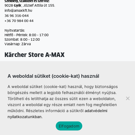
Székhely, szaküzlet és szervíz:
9028
Győr
, József Attila út 155.
info@amaxkft.hu
36 96 316-044
+36 70 984 00 44
Nyitvatartás:
Hétfő - Péntek: 8:00 - 17:00
Szombat: 8:00 - 12:00
Vasárnap: Zárva
Kärcher Store A-MAX
2100
Gödöllő
, Dózsa György út 160.
A weboldal sütiket (cookie-kat) használ
info@amaxkft.hu
+36 28 554-849
A weboldal sütiket (cookie-kat) használ, hogy biztonságos
+36 30 426 22 46
+36 20 330 86 77
böngészés mellett a legjobb felhasználói élményt nyújtsa.
Törölheti és letilthatja az összes sütit ezen a weboldalon,
Nyitvatartás:
viszont a weboldal egy része emiatt nem fog megfelelően
Hétfő - Péntek: 8:30 - 17:30
működni. Részletes információ a sütikről
adatvédelmi
Szombat: 8:00 - 13:00
Vasárnap: Zárva
nyilatkozatunkban
.
Elfogadom