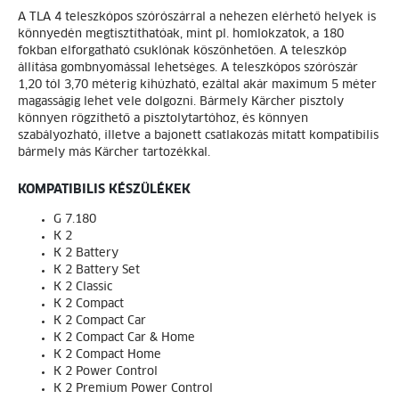
A TLA 4 teleszkópos szórószárral a nehezen elérhető helyek is
könnyedén megtisztíthatóak, mint pl. homlokzatok, a 180
fokban elforgatható csuklónak köszönhetően. A teleszkóp
állítása gombnyomással lehetséges. A teleszkópos szórószár
1,20 tól 3,70 méterig kihúzható, ezáltal akár maximum 5 méter
magasságig lehet vele dolgozni. Bármely Kärcher pisztoly
könnyen rögzíthető a pisztolytartóhoz, és könnyen
szabályozható, illetve a bajonett csatlakozás mitatt kompatibilis
bármely más Kärcher tartozékkal.
KOMPATIBILIS KÉSZÜLÉKEK
G 7.180
K 2
K 2 Battery
K 2 Battery Set
K 2 Classic
K 2 Compact
K 2 Compact Car
K 2 Compact Car & Home
K 2 Compact Home
K 2 Power Control
K 2 Premium Power Control