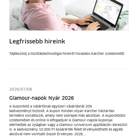
Legfrissebb híreink
Tájékozódj a tisztítástechnológia híreiről hivatalos Kärcher üzleteinktől.
2026/07/08
Glamour-napok Nyár 2026
A kuponkód a vásárlónak egyszeri vásárlásnál 20%
kedvezményt biztosít. A kupon minden olyan Kärcher háztartási
termékre vonatkozik, amely nem szerepel más akcióban. A kuponkódot
üzleteinkben és online is elfogadjuk! A Glamour-napok kuponjai
elérhetőek az újságban vagy a Glamour-univerzum applikáción keresztül
is. A kedvezmény 10.000 Ft kosárérték felett érvényesíthető és egyéb
akcióval nem vonható össze! Érvényes: 2026.…