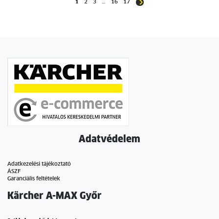
1
2
3
…
16
17
Adatvédelem
Adatkezelési tájékoztató
ÁSZF
Garanciális feltételek
Kärcher A-MAX Győr