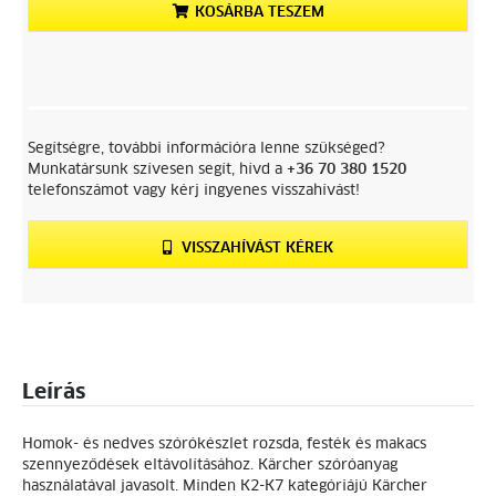
KOSÁRBA TESZEM
Segítségre, további információra lenne szükséged?
Munkatársunk szívesen segít, hívd a
+36 70 380 1520
telefonszámot vagy kérj ingyenes visszahívást!
VISSZAHÍVÁST KÉREK
Leírás
Homok- és nedves szórókészlet rozsda, festék és makacs
szennyeződések eltávolításához. Kärcher szóróanyag
használatával javasolt. Minden K2-K7 kategóriájú Kärcher