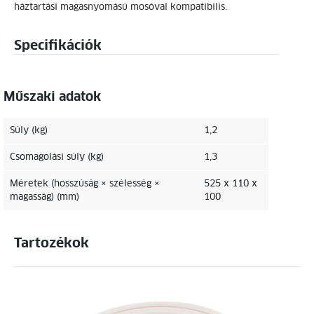
háztartási magasnyomású mosóval kompatibilis.
Specifikációk
Műszaki adatok
Súly (kg)
1,2
Csomagolási súly (kg)
1,3
Méretek (hosszúság × szélesség ×
525 x 110 x
magasság) (mm)
100
Tartozékok