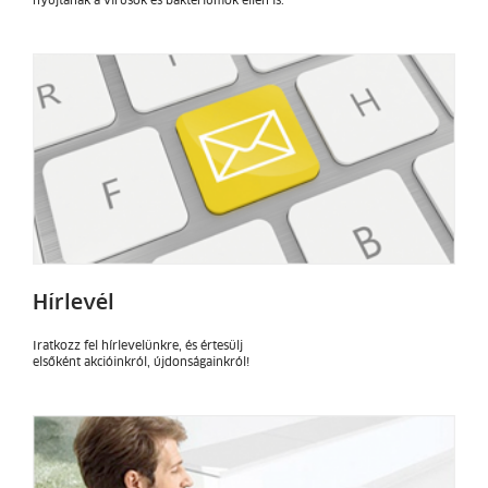
nyújtanak a vírusok és baktériumok ellen is.
Hírlevél
Iratkozz fel hírlevelünkre, és értesülj
elsőként akcióinkról, újdonságainkról!