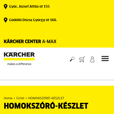
Skip
Győr, József Attila út 155
to
content
Gödöllő Dózsa György út 160.
Home
>
Üzlet
>
HOMOKSZÓRÓ-KÉSZLET
HOMOKSZÓRÓ-KÉSZLET