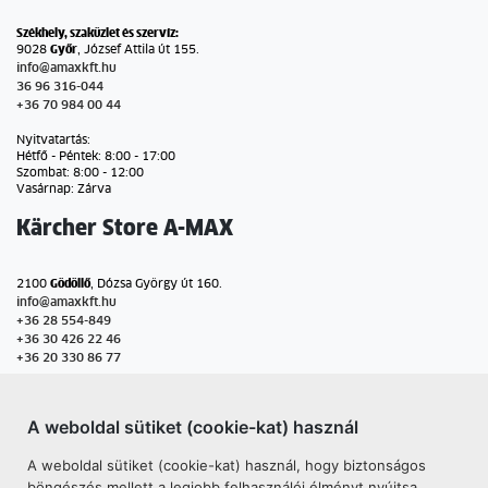
Székhely, szaküzlet és szervíz:
9028
Győr
, József Attila út 155.
info@amaxkft.hu
36 96 316-044
+36 70 984 00 44
Nyitvatartás:
Hétfő - Péntek: 8:00 - 17:00
Szombat: 8:00 - 12:00
Vasárnap: Zárva
Kärcher Store A-MAX
2100
Gödöllő
, Dózsa György út 160.
info@amaxkft.hu
+36 28 554-849
+36 30 426 22 46
+36 20 330 86 77
Nyitvatartás:
Hétfő - Péntek: 8:30 - 17:30
A weboldal sütiket (cookie-kat) használ
Szombat: 8:00 - 13:00
Vasárnap: Zárva
A weboldal sütiket (cookie-kat) használ, hogy biztonságos
böngészés mellett a legjobb felhasználói élményt nyújtsa.