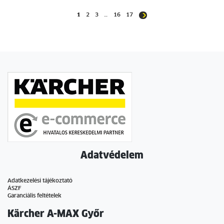
1
2
3
…
16
17
Adatvédelem
Adatkezelési tájékoztató
ÁSZF
Garanciális feltételek
Kärcher A-MAX Győr