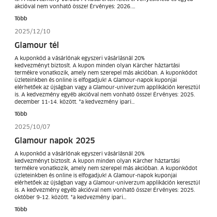
akcióval nem vonható össze! Érvényes: 2026.…
Több
2025/12/10
Glamour tél
A kuponkód a vásárlónak egyszeri vásárlásnál 20%
kedvezményt biztosít. A kupon minden olyan Kärcher háztartási
termékre vonatkozik, amely nem szerepel más akcióban. A kuponkódot
üzleteinkben és online is elfogadjuk! A Glamour-napok kuponjai
elérhetőek az újságban vagy a Glamour-univerzum applikáción keresztül
is. A kedvezmény egyéb akcióval nem vonható össze! Érvényes: 2025.
december 11-14. között. *a kedvezmény ipari…
Több
2025/10/07
Glamour napok 2025
A kuponkód a vásárlónak egyszeri vásárlásnál 20%
kedvezményt biztosít. A kupon minden olyan Kärcher háztartási
termékre vonatkozik, amely nem szerepel más akcióban. A kuponkódot
üzleteinkben és online is elfogadjuk! A Glamour-napok kuponjai
elérhetőek az újságban vagy a Glamour-univerzum applikáción keresztül
is. A kedvezmény egyéb akcióval nem vonható össze! Érvényes: 2025.
október 9-12. között. *a kedvezmény ipari…
Több