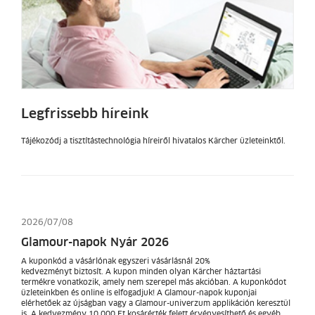
Legfrissebb híreink
Tájékozódj a tisztítástechnológia híreiről hivatalos Kärcher üzleteinktől.
2026/07/08
Glamour-napok Nyár 2026
A kuponkód a vásárlónak egyszeri vásárlásnál 20%
kedvezményt biztosít. A kupon minden olyan Kärcher háztartási
termékre vonatkozik, amely nem szerepel más akcióban. A kuponkódot
üzleteinkben és online is elfogadjuk! A Glamour-napok kuponjai
elérhetőek az újságban vagy a Glamour-univerzum applikáción keresztül
is. A kedvezmény 10.000 Ft kosárérték felett érvényesíthető és egyéb