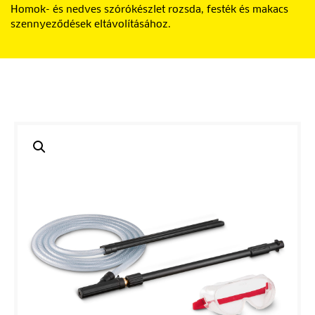
Homok- és nedves szórókészlet rozsda, festék és makacs
szennyeződések eltávolításához.