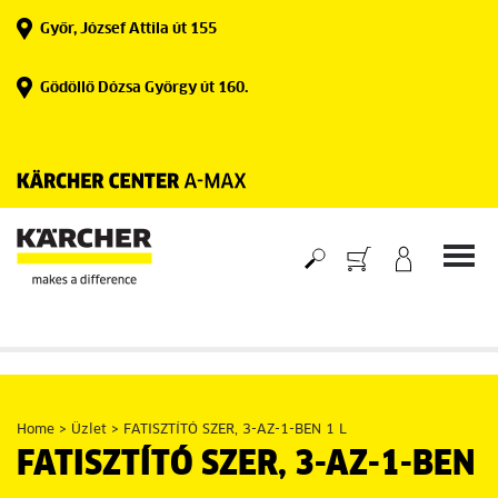
Skip
Győr, József Attila út 155
to
content
Gödöllő Dózsa György út 160.
Home
>
Üzlet
>
FATISZTÍTÓ SZER, 3-AZ-1-BEN 1 L
FATISZTÍTÓ SZER, 3-AZ-1-BEN