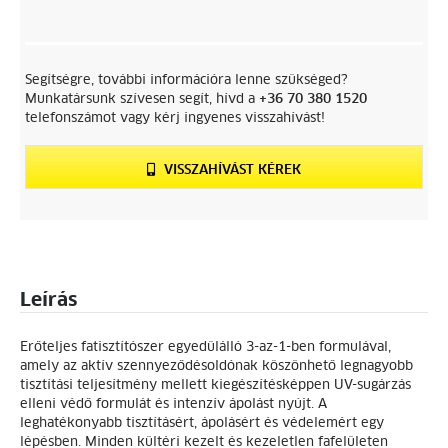
Segítségre, további információra lenne szükséged?
Munkatársunk szívesen segít, hívd a
+36 70 380 1520
telefonszámot vagy kérj ingyenes visszahívást!
VISSZAHÍVÁST KÉREK
Leírás
Erőteljes fatisztítószer egyedülálló 3-az-1-ben formulával,
amely az aktív szennyeződésoldónak köszönhető legnagyobb
tisztítási teljesítmény mellett kiegészítésképpen UV-sugárzás
elleni védő formulát és intenzív ápolást nyújt. A
leghatékonyabb tisztításért, ápolásért és védelemért egy
lépésben. Minden kültéri kezelt és kezeletlen fafelületen