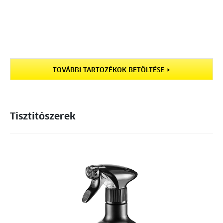
TOVÁBBI TARTOZÉKOK BETÖLTÉSE >
Tisztitószerek