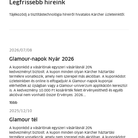
Legfrissebb híreink
Tájékozódj a tisztítástechnológia híreiről hivatalos Kärcher üzleteinktől.
2026/07/08
Glamour-napok Nyár 2026
A kuponkód a vásárlónak egyszeri vásárlásnál 20%
kedvezményt biztosít. A kupon minden olyan Kärcher háztartási
termékre vonatkozik, amely nem szerepel más akcióban. A kuponkódot
üzleteinkben és online is elfogadjuk! A Glamour-napok kuponjai
elérhetőek az újságban vagy a Glamour-univerzum applikáción keresztül
is. A kedvezmény 10.000 Ft kosárérték felett érvényesíthető és egyéb
akcióval nem vonható össze! Érvényes: 2026.…
Több
2025/12/10
Glamour tél
A kuponkód a vásárlónak egyszeri vásárlásnál 20%
kedvezményt biztosít. A kupon minden olyan Kärcher háztartási
termékre vonatkozik, amely nem szerepel más akcióban. A kuponkódot