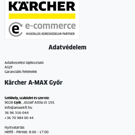
Adatvédelem
Adatkezelési tájékoztató
ÁSZF
Garanciális feltételek
Kärcher A-MAX Győr
Székhely, szaküzlet és szervíz:
9028
Győr
, József Attila út 155.
info@amaxkft.hu
36 96 316-044
+36 70 984 00 44
Nyitvatartás:
Hétfő - Péntek: 8:00 - 17:00