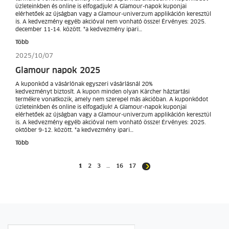
üzleteinkben és online is elfogadjuk! A Glamour-napok kuponjai
elérhetőek az újságban vagy a Glamour-univerzum applikáción keresztül
is. A kedvezmény egyéb akcióval nem vonható össze! Érvényes: 2025.
december 11-14. között. *a kedvezmény ipari…
Több
2025/10/07
Glamour napok 2025
A kuponkód a vásárlónak egyszeri vásárlásnál 20%
kedvezményt biztosít. A kupon minden olyan Kärcher háztartási
termékre vonatkozik, amely nem szerepel más akcióban. A kuponkódot
üzleteinkben és online is elfogadjuk! A Glamour-napok kuponjai
elérhetőek az újságban vagy a Glamour-univerzum applikáción keresztül
is. A kedvezmény egyéb akcióval nem vonható össze! Érvényes: 2025.
október 9-12. között. *a kedvezmény ipari…
Több
1
2
3
…
16
17